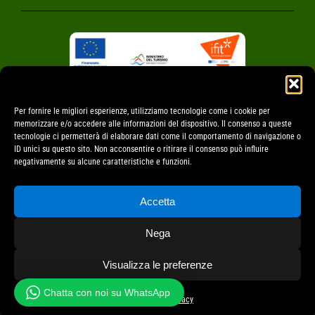
Financial incentives for tourism businesses IFIT – PNRR,
M1C3 investment 4.2
Per fornire le migliori esperienze, utilizziamo tecnologie come i cookie per
memorizzare e/o accedere alle informazioni del dispositivo. Il consenso a queste
tecnologie ci permetterà di elaborare dati come il comportamento di navigazione o
ID unici su questo sito. Non acconsentire o ritirare il consenso può influire
negativamente su alcune caratteristiche e funzioni.
Accetta
© All rights reserved • Società Agricola Montagna
Nega
Verde S.S.
Visualizza le preferenze
project by fantanet web agency
Chatta con noi su WhatsApp
Cookie Policy
Privacy