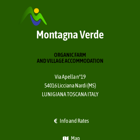
3D Tour
Restaurant
Montagna Verde
Services
ORGANIC FARM
AND VILLAGE ACCOMMODATION
Biopark
Via Apella n°19
54016 Licciana Nardi (MS)
Farm
LUNIGIANA TOSCANA ITALY
Info
Info and Rates
Map