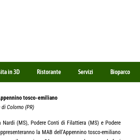
sita in 3D
Ristorante
Servizi
Bioparco
’Appennino tosco-emiliano
e di Colorno (PR)
a Nardi (MS), Podere Conti di Filattiera (MS) e Podere
e rappresenteranno la MAB dell’Appennino tosco-emiliano