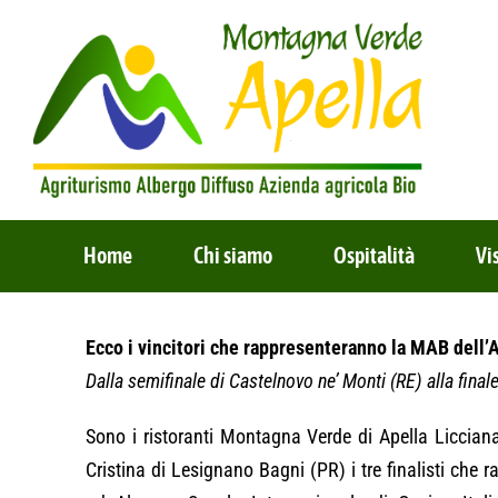
Salta
al
contenuto
Home
Chi siamo
Ospitalità
Vi
Ecco i vincitori che rappresenteranno la MAB dell
Dalla semifinale di Castelnovo ne’ Monti (RE) alla final
Sono i ristoranti Montagna Verde di Apella Liccian
Cristina di Lesignano Bagni (PR) i tre finalisti ch