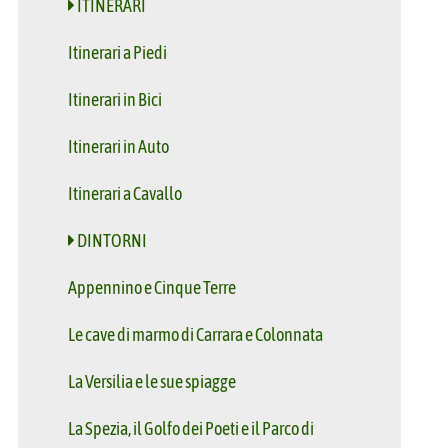
ITINERARI
Itinerari a Piedi
Itinerari in Bici
Itinerari in Auto
Itinerari a Cavallo
DINTORNI
Appennino e Cinque Terre
Le cave di marmo di Carrara e Colonnata
La Versilia e le sue spiagge
La Spezia, il Golfo dei Poeti e il Parco di