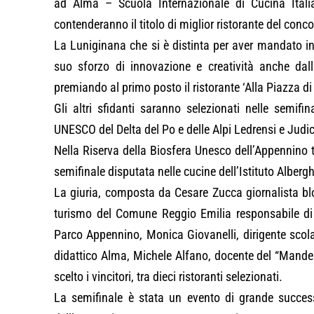
ad Alma – Scuola Internazionale di Cucina Ital
contenderanno il titolo di miglior ristorante del c
La Luniginana che si è distinta per aver mandato in 
suo sforzo di innovazione e creatività anche dall
premiando al primo posto il ristorante ‘Alla Piazza di
Gli altri sfidanti saranno selezionati nelle semifi
UNESCO del Delta del Po e delle Alpi Ledrensi e Judic
Nella Riserva della Biosfera Unesco dell’Appennino t
semifinale disputata nelle cucine dell’Istituto Alber
La giuria, composta da Cesare Zucca giornalista bl
turismo del Comune Reggio Emilia responsabile di “
Parco Appennino, Monica Giovanelli, dirigente scola
didattico Alma, Michele Alfano, docente del “Mande
scelto i vincitori, tra dieci ristoranti selezionati.
La semifinale è stata un evento di grande success