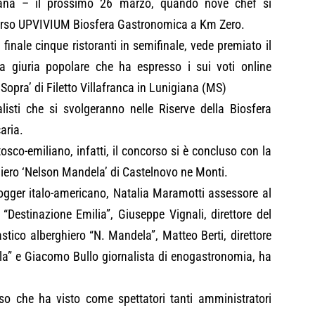
iana – il prossimo 26 marzo, quando nove chef si
oncorso UPVIVIUM Biosfera Gastronomica a Km Zero.
finale cinque ristoranti in semifinale, vede premiato il
a giuria popolare che ha espresso i sui voti online
 Sopra’ di Filetto Villafranca in Lunigiana (MS)
nalisti che si svolgeranno nelle Riserve della Biosfera
aria.
osco-emiliano, infatti, il concorso si è concluso con la
ghiero ‘Nelson Mandela’ di Castelnovo ne Monti.
ogger italo-americano, Natalia Maramotti assessore al
Destinazione Emilia”, Giuseppe Vignali, direttore del
stico alberghiero “N. Mandela”, Matteo Berti, direttore
la” e Giacomo Bullo giornalista di enogastronomia, ha
o che ha visto come spettatori tanti amministratori