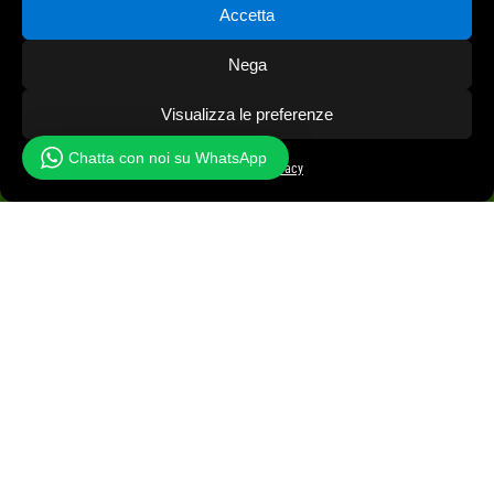
Accetta
Nega
Shop Online
Visualizza le preferenze
Voucher Regalo
Chatta con noi su WhatsApp
Cookie Policy
Privacy
Iscriviti alla Newsletter
Prenota online
Richiedi preventivo