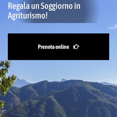
Regala un Soggiorno in
Visita in 3D
Agriturismo!
Ristorante
Servizi
Prenota online
Bioparco
Azienda agricola
Informazioni