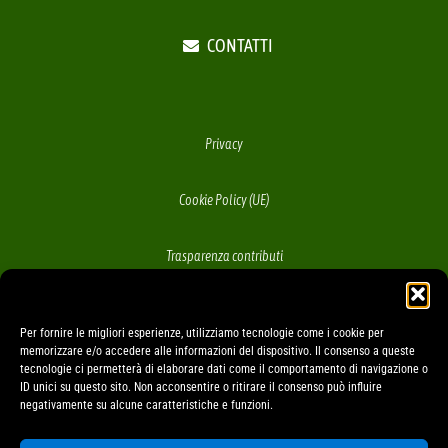
CONTATTI
Privacy
Cookie Policy (UE)
Trasparenza contributi
Per fornire le migliori esperienze, utilizziamo tecnologie come i cookie per
+39 392.9963407
memorizzare e/o accedere alle informazioni del dispositivo. Il consenso a queste
tecnologie ci permetterà di elaborare dati come il comportamento di navigazione o
ID unici su questo sito. Non acconsentire o ritirare il consenso può influire
negativamente su alcune caratteristiche e funzioni.
info@montagnaverde.it