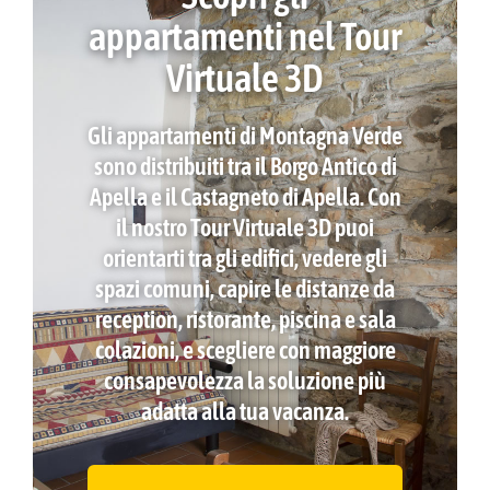
appartamenti nel Tour
Virtuale 3D
Gli appartamenti di Montagna Verde
sono distribuiti tra il Borgo Antico di
Apella e il Castagneto di Apella. Con
il nostro Tour Virtuale 3D puoi
orientarti tra gli edifici, vedere gli
spazi comuni, capire le distanze da
reception, ristorante, piscina e sala
colazioni, e scegliere con maggiore
consapevolezza la soluzione più
adatta alla tua vacanza.