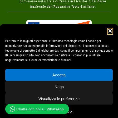
patrimonio naturale e culturale nel territorio del
Parco
Nazionale dell’Appennino Tosco-Emiliano
.
Per fornire le migliori esperienze, utilizziamo tecnologie come i cookie per
Incentivi finanziari per le imprese turistiche IFIT – PNRR,
memorizzare e/o accedere alle informazioni del dispositivo. Il consenso a queste
M1C3 investimento 4.2
tecnologie ci permetterà di elaborare dati come il comportamento di navigazione o
ID unici su questo sito. Non acconsentire o ritirare il consenso può influire
negativamente su alcune caratteristiche e funzioni.
Accetta
© All rights reserved • Società Agricola Montagna
Nega
Verde S.S.
Visualizza le preferenze
project by fantanet web agency
Chatta con noi su WhatsApp
Cookie Policy
Privacy